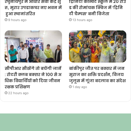
रघुनाथपुर में आधार सेवा केंद्र शु
ट्रिनिटी कॉन्वेंट स्कूल में 20 राउं
रू, मुरार उपडाकघर नए भवन में
ड की रोमांचक क्विज में ‘ट्रिनि
हुआ स्थानांतरित
टी चैम्पस’ बनी विजेता
9 hours ago
13 hours ago
सीपीआर सीखेंगे तो बचेंगी जानें
बांकीपुर जीत पर बक्सर में जन
: रोटरी क्लब बक्सर ने 100 से अ
सुराज का शक्ति प्रदर्शन, विजय
धिक विद्यार्थियों को दिया जीवन
जुलूस में गूंजा बदलाव का संदेश
रक्षक प्रशिक्षण
1 day ago
22 hours ago