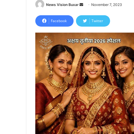
News Vision Buxar
S
November 7, 2023
e
n
Facebook
Twitter
d
a
n
e
m
a
i
l