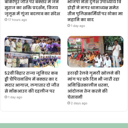
बांकीपुर जीत पर बक्सर में जन
भाजपा नेता दुर्गेश उपाध्याय वि
सुराज का शक्ति प्रदर्शन, विजय
द्रोही ने नगर थानाध्यक्ष समेत
जुलूस में गूंजा बदलाव का संदेश
तीन पुलिसकर्मियों पर ठोका मा
नहानि का वाद
17 hours ago
1 day ago
52वीं बिहार राज्य जूनियर कब
इटाढ़ी रेलवे गुमटी खोलने की
ड्डी चैंपियनशिप में बक्सर का द
मांग पर छठे दिन भी जारी रहा
मदार आगाज़, लगातार दो जीत
अनिश्चितकालीन धरना,
से नॉकआउट की दहलीज पर
आंदोलन तेज करने की
चेतावनी
1 day ago
2 days ago