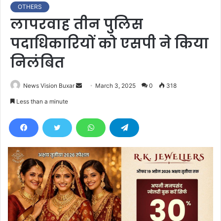
OTHERS
लापरवाह तीन पुलिस
पदाधिकारियों को एसपी ने किया
निलंबित
News Vision Buxar
S
March 3, 2025
0
318
e
Less than a minute
n
d
a
n
e
m
a
i
l