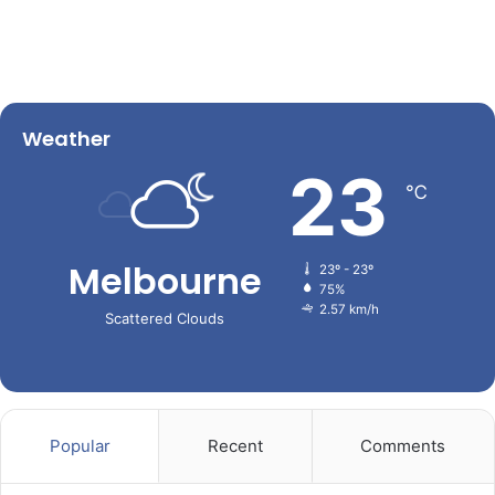
Weather
23
℃
Melbourne
23º - 23º
75%
2.57 km/h
Scattered Clouds
Popular
Recent
Comments