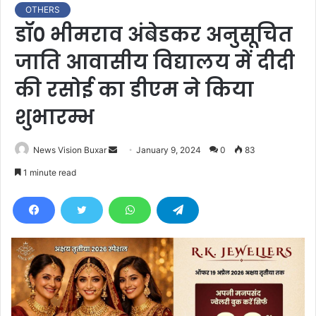
OTHERS
डॉ० भीमराव अंबेडकर अनुसूचित
जाति आवासीय विद्यालय में दीदी
की रसोई का डीएम ने किया
शुभारम्भ
News Vision Buxar
S
January 9, 2024
0
83
e
1 minute read
n
d
a
n
e
m
a
i