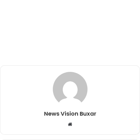
News Vision Buxar
W
e
b