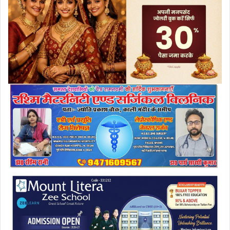
a
i
l