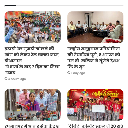
इटाढ़ी रेल गुमटी खोलने की
राष्ट्रीय समूहगान प्रतियोगिता
मांग को लेकर रेल चक्का जाम,
की तैयारियां पूरी, 8 अगस्त को
डीआरएम
एम.वी. कॉलेज में गूंजेंगे देशभ
से वार्ता के बाद 7 दिन का मिला
क्ति के सुर
समय
1 day ago
4 hours ago
रघुनाथपुर में आधार सेवा केंद्र शु
ट्रिनिटी कॉन्वेंट स्कूल में 20 राउं