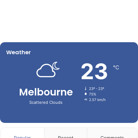
Weather
23
℃
Melbourne
23º - 23º
75%
2.57 km/h
Scattered Clouds
Popular
Recent
Comments