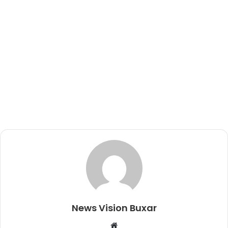
News Vision Buxar
W