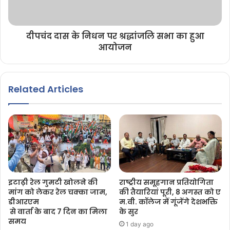
दीपचंद दास के निधन पर श्रद्धांजलि सभा का हुआ
आयोजन
Related Articles
इटाढ़ी रेल गुमटी खोलने की
राष्ट्रीय समूहगान प्रतियोगिता
मांग को लेकर रेल चक्का जाम,
की तैयारियां पूरी, 8 अगस्त को ए
डीआरएम
म.वी. कॉलेज में गूंजेंगे देशभक्ति
से वार्ता के बाद 7 दिन का मिला
के सुर
समय
1 day ago