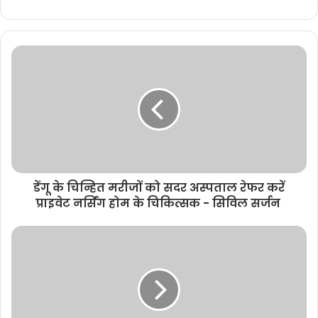
e
b
s
i
t
e
डेंगू के चिन्हित मरीजों को सदर अस्पताल रेफर करें
प्राइवेट नर्सिंग होम के चिकित्सक - सिविल सर्जन