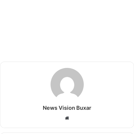
News Vision Buxar
W
e
b