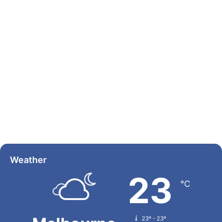
Weather
23
℃
23º - 23º