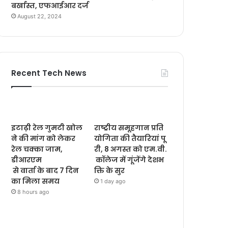
बर्खास्त, एफआईआर दर्ज
August 22, 2024
Recent Tech News
इटाढ़ी रेल गुमटी खोल
राष्ट्रीय समूहगान प्रति
ने की मांग को लेकर
योगिता की तैयारियां पू
रेल चक्का जाम,
री, 8 अगस्त को एम.वी.
डीआरएम
कॉलेज में गूंजेंगे देशभ
से वार्ता के बाद 7 दिन
क्ति के सुर
का मिला समय
1 day ago
8 hours ago