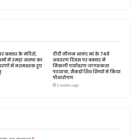
 पर बक्सर के मंदिरों,
दीदी नीलम आनंद मां के 74वें
मों में उमड़ा आस्था का
अवतरण दिवस पर बक्सर में
चरणों में नतमस्तक हुए
निकली पर्यावरण जागरूकता
ु
पदयात्रा, सैकड़ों शिव शिष्यों ने किया
पौधारोपण
2 weeks ago
ields are marked
*