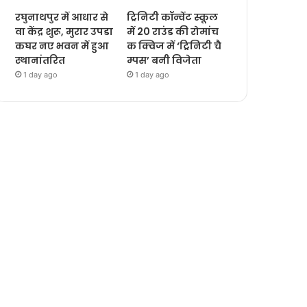
रघुनाथपुर में आधार से
ट्रिनिटी कॉन्वेंट स्कूल
वा केंद्र शुरू, मुरार उपडा
में 20 राउंड की रोमांच
कघर नए भवन में हुआ
क क्विज में ‘ट्रिनिटी चै
स्थानांतरित
म्पस’ बनी विजेता
1 day ago
1 day ago