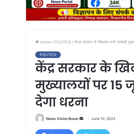
Home
/
POLITICS
/
केंद्र सरकार के खिलाफ सभी प्रखंडों मुख्
POLITICS
केंद्र सरकार के खि
मुख्यालयों पर 15
देगा धरना
News Vision Buxar
S
June 10, 2023
e
n