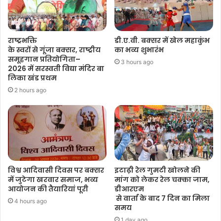
राष्ट्रभक्ति
डी.ए.वी. बक्सर में खेल महाकुंभ
के स्वरों से गूंजा बक्सर, राष्ट्रीय
का भव्य शुभारंभ
समूहगान प्रतियोगिता–
3 hours ago
2026 में सरस्वती विद्या मंदिर बा
लिका खंड प्रथम
2 hours ago
विश्व आदिवासी दिवस पर बक्सर
इटाढ़ी रेल गुमटी खोलने की
में जुटेगा खरवार समाज, भव्य
मांग को लेकर रेल चक्का जाम,
आयोजन की तैयारियां पूरी
डीआरएम
से वार्ता के बाद 7 दिन का मिला
4 hours ago
समय
1 day ago