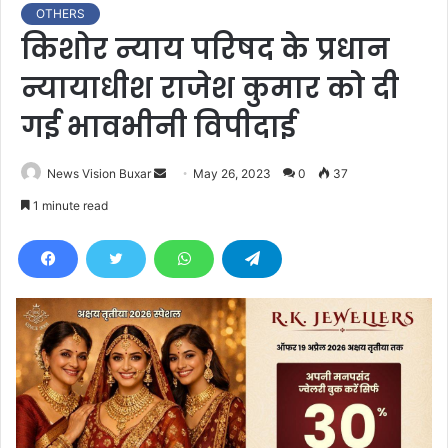
OTHERS
किशोर न्याय परिषद के प्रधान
न्यायाधीश राजेश कुमार को दी
गई भावभीनी विपीदाई
News Vision Buxar
S
May 26, 2023
0
37
e
1 minute read
n
d
a
n
e
m
a
i
l