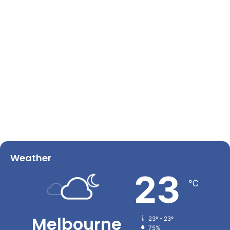
Weather
23
℃
Melbourne
23º - 23º
75%