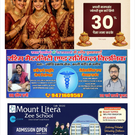
a
i
l