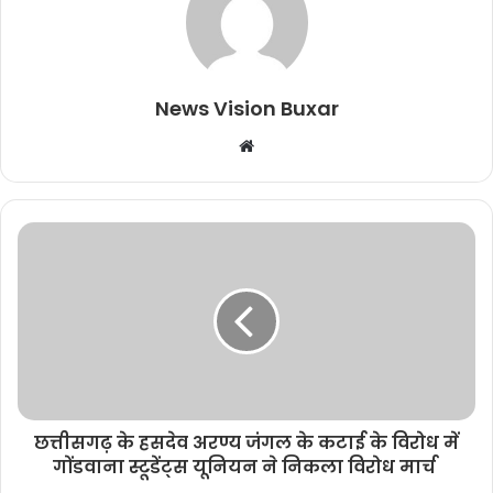
News Vision Buxar
W
e
b
s
i
t
e
छत्तीसगढ़ के हसदेव अरण्य जंगल के कटाई के विरोध में
गोंडवाना स्टूडेंट्स यूनियन ने निकला विरोध मार्च