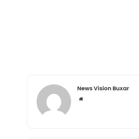
News Vision Buxar
W
e
b
s
i
t