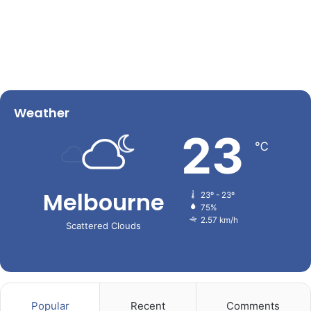
Weather
23
℃
Melbourne
23º - 23º
75%
2.57 km/h
Scattered Clouds
Popular
Recent
Comments