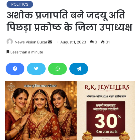
POLITICS
अशोक प्रजापति बने जदयू अति
पिछड़ा प्रकोष्ठ के जिला उपाध्यक्ष
News Vision Buxar
S
August 1, 2023
0
31
e
Less than a minute
n
d
a
n
e
m
a
i
l