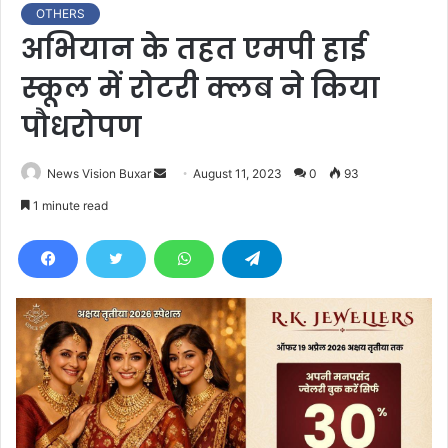
OTHERS
अभियान के तहत एमपी हाई
स्कूल में रोटरी क्लब ने किया
पौधरोपण
News Vision Buxar
S
August 11, 2023
0
93
e
1 minute read
n
d
a
n
e
m
a
i
l