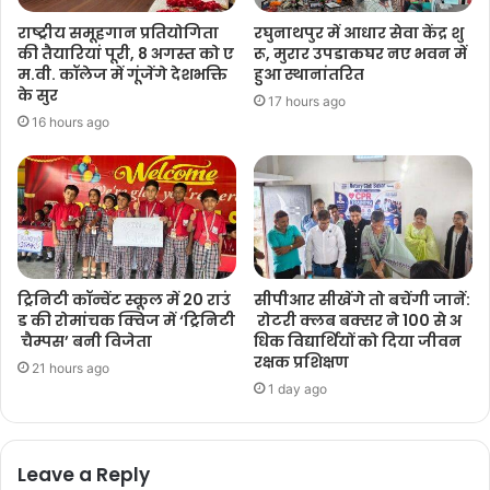
राष्ट्रीय समूहगान प्रतियोगिता
रघुनाथपुर में आधार सेवा केंद्र शु
की तैयारियां पूरी, 8 अगस्त को ए
रू, मुरार उपडाकघर नए भवन में
म.वी. कॉलेज में गूंजेंगे देशभक्ति
हुआ स्थानांतरित
के सुर
17 hours ago
16 hours ago
ट्रिनिटी कॉन्वेंट स्कूल में 20 राउं
सीपीआर सीखेंगे तो बचेंगी जानें:
ड की रोमांचक क्विज में ‘ट्रिनिटी
रोटरी क्लब बक्सर ने 100 से अ
चैम्पस’ बनी विजेता
धिक विद्यार्थियों को दिया जीवन
रक्षक प्रशिक्षण
21 hours ago
1 day ago
Leave a Reply