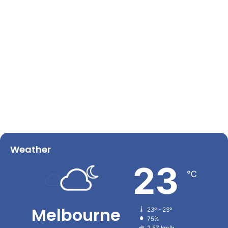
Weather
23
℃
Melbourne
23º - 23º
75%
2.57 km/h