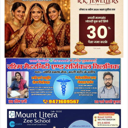
e
m
a
i
l