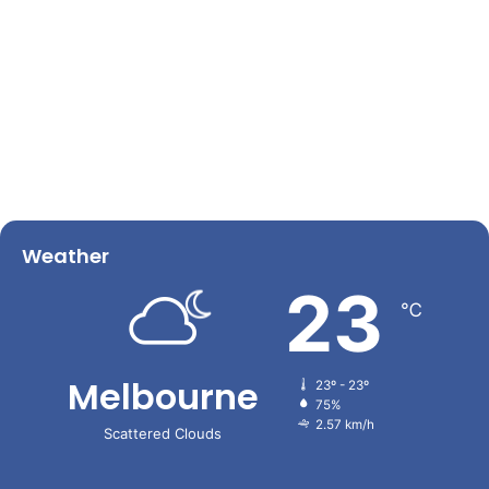
Weather
23
℃
Melbourne
23º - 23º
75%
2.57 km/h
Scattered Clouds