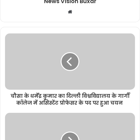
News Vision Buxar
W
e
b
s
i
t
e
चौसा के धर्मेंद्र कुमार का दिल्ली विश्वविद्यालय के गार्गी
कॉलेज में असिस्टेंट प्रोफेसर के पद पर हुआ चयन