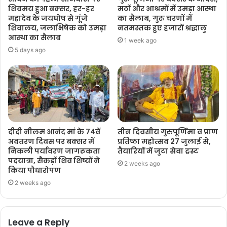
शिवमय हुआ बक्सर, हर-हर
मठों और आश्रमों में उमड़ा आस्था
महादेव के जयघोष से गूंजे
का सैलाब, गुरु चरणों में
शिवालय, जलाभिषेक को उमड़ा
नतमस्तक हुए हजारों श्रद्धालु
आस्था का सैलाब
1 week ago
5 days ago
दीदी नीलम आनंद मां के 74वें
तीन दिवसीय गुरुपूर्णिमा व प्राण
अवतरण दिवस पर बक्सर में
प्रतिष्ठा महोत्सव 27 जुलाई से,
निकली पर्यावरण जागरूकता
तैयारियों में जुटा सेवा ट्रस्ट
पदयात्रा, सैकड़ों शिव शिष्यों ने
2 weeks ago
किया पौधारोपण
2 weeks ago
Leave a Reply