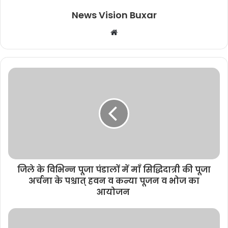
News Vision Buxar
W
e
b
s
i
t
e
जिले के विभिन्न पूजा पंडालों में माँ सिद्धिदात्री की पूजा
अर्चना के पश्चात् हवन व कन्या पूजन व भोज का
आयोजन