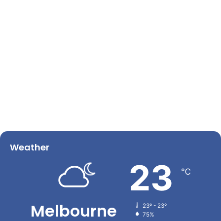
Weather
23
℃
Melbourne
23º - 23º
75%