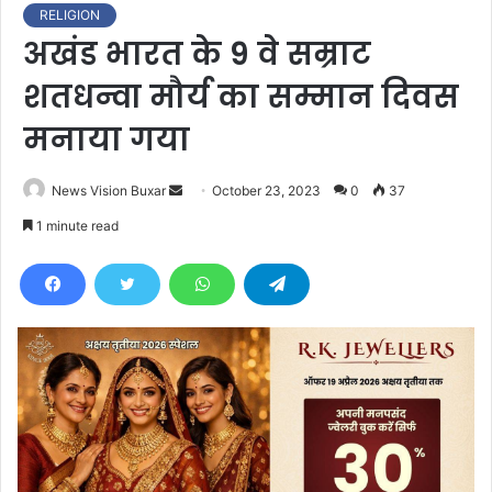
RELIGION
अखंड भारत के 9 वे सम्राट
शतधन्वा मौर्य का सम्मान दिवस
मनाया गया
News Vision Buxar
S
October 23, 2023
0
37
e
1 minute read
n
d
a
n
e
m
a
i
l