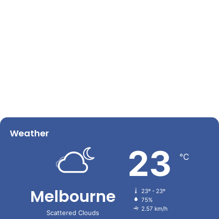
Weather
23
℃
Melbourne
23º - 23º
75%
2.57 km/h
Scattered Clouds