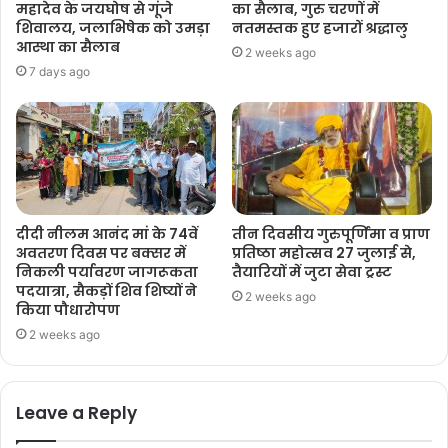
महादेव के जयघोष से गूंजे
का सैलाब, गुरु चरणों में
शिवालय, जलाभिषेक को उमड़ा
नतमस्तक हुए हजारों श्रद्धालु
आस्था का सैलाब
2 weeks ago
7 days ago
दीदी नीलम आनंद मां के 74वें
तीन दिवसीय गुरुपूर्णिमा व प्राण
अवतरण दिवस पर बक्सर में
प्रतिष्ठा महोत्सव 27 जुलाई से,
निकली पर्यावरण जागरूकता
तैयारियों में जुटा सेवा ट्रस्ट
पदयात्रा, सैकड़ों शिव शिष्यों ने
2 weeks ago
किया पौधारोपण
2 weeks ago
Leave a Reply