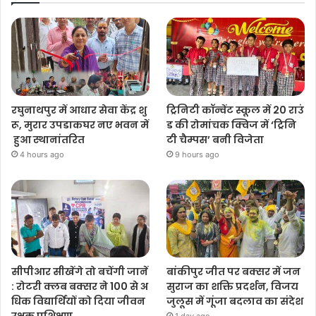
रघुनाथपुर में आधार सेवा केंद्र शु
ट्रिनिटी कॉन्वेंट स्कूल में 20 राउं
रू, मुरार उपडाकघर नए भवन में
ड की रोमांचक क्विज में ‘ट्रिनि
हुआ स्थानांतरित
टी चैम्पस’ बनी विजेता
4 hours ago
9 hours ago
सीपीआर सीखेंगे तो बचेंगी जानें
बांकीपुर जीत पर बक्सर में जन
: रोटरी क्लब बक्सर ने 100 से अ
सुराज का शक्ति प्रदर्शन, विजय
धिक विद्यार्थियों को दिया जीवन
जुलूस में गूंजा बदलाव का संदेश
रक्षक प्रशिक्षण
1 day ago