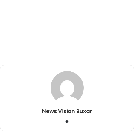
News Vision Buxar
W
e