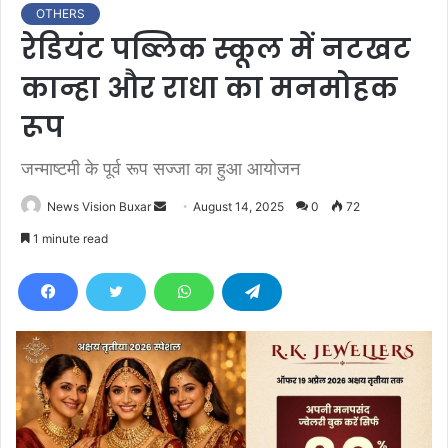
OTHERS
रेडियंट पब्लिक स्कूल में नटखट
कान्हा और राधा का मनमोहक
रूप
जन्माष्टमी के पूर्व रूप सज्जा का हुआ आयोजन
News Vision Buxar
S
August 14, 2025
0
72
e
1 minute read
n
d
a
n
e
m
a
i
l