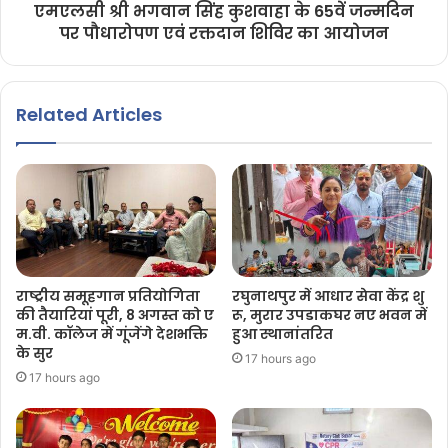
एमएलसी श्री भगवान सिंह कुशवाहा के 65वें जन्मदिन
पर पौधारोपण एवं रक्तदान शिविर का आयोजन
Related Articles
राष्ट्रीय समूहगान प्रतियोगिता
रघुनाथपुर में आधार सेवा केंद्र शु
की तैयारियां पूरी, 8 अगस्त को ए
रू, मुरार उपडाकघर नए भवन में
म.वी. कॉलेज में गूंजेंगे देशभक्ति
हुआ स्थानांतरित
के सुर
17 hours ago
17 hours ago