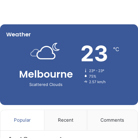
Weather
23
℃
Melbourne
23º - 23º
75%
2.57 km/h
Scattered Clouds
Popular
Recent
Comments