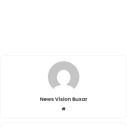
News Vision Buxar
W
e
b