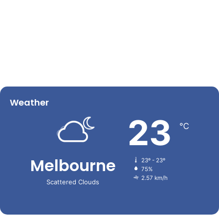
Weather
23
℃
Melbourne
23º - 23º
75%
2.57 km/h
Scattered Clouds