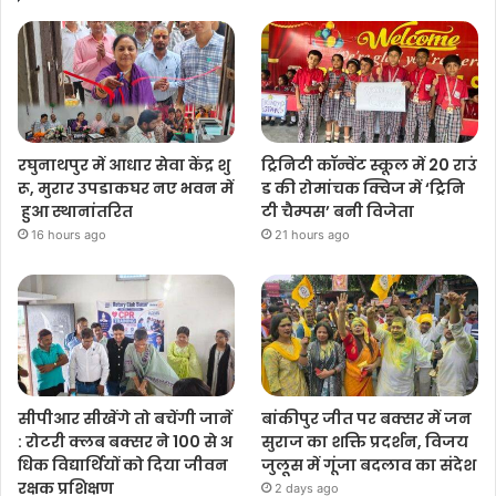
रघुनाथपुर में आधार सेवा केंद्र शु
ट्रिनिटी कॉन्वेंट स्कूल में 20 राउं
रू, मुरार उपडाकघर नए भवन में
ड की रोमांचक क्विज में ‘ट्रिनि
हुआ स्थानांतरित
टी चैम्पस’ बनी विजेता
16 hours ago
21 hours ago
सीपीआर सीखेंगे तो बचेंगी जानें
बांकीपुर जीत पर बक्सर में जन
: रोटरी क्लब बक्सर ने 100 से अ
सुराज का शक्ति प्रदर्शन, विजय
धिक विद्यार्थियों को दिया जीवन
जुलूस में गूंजा बदलाव का संदेश
रक्षक प्रशिक्षण
2 days ago