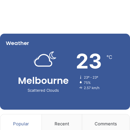
Weather
23
℃
Melbourne
23º - 23º
75%
2.57 km/h
Scattered Clouds
Popular
Recent
Comments