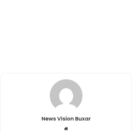
News Vision Buxar
W