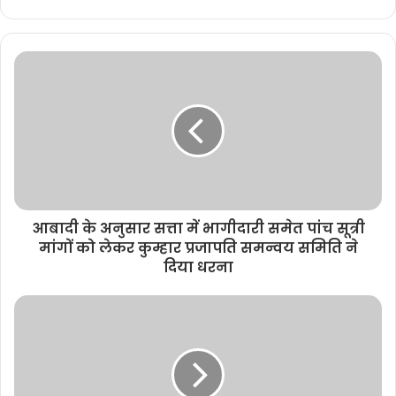
e
b
s
i
t
e
आबादी के अनुसार सत्ता में भागीदारी समेत पांच सूत्री
मांगों को लेकर कुम्हार प्रजापति समन्वय समिति ने
दिया धरना