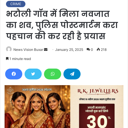
CRIME
भटौली गॉव में मिला नवजात
का शव, पुलिस पोस्टमार्टम करा
पहचान की कर रही है प्रयास
News Vision Buxar
S
January 25, 2025
0
218
e
1 minute read
n
d
a
n
e
m
a
i
l