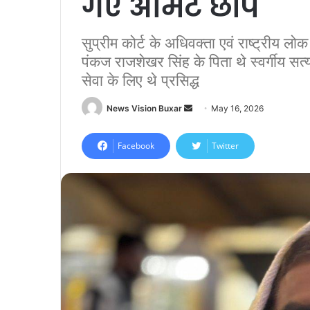
गए अमिट छाप
सुप्रीम कोर्ट के अधिवक्ता एवं राष्ट्रीय लोक
पंकज राजशेखर सिंह के पिता थे स्वर्गीय स
सेवा के लिए थे प्रसिद्ध
News Vision Buxar
S
May 16, 2026
e
n
Facebook
Twitter
d
a
n
e
m
a
i
l