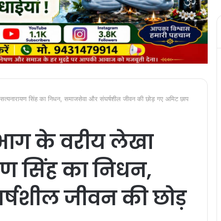
िक सत्यनारायण सिंह का निधन, समाजसेवा और संघर्षशील जीवन की छोड़ गए अमिट छाप
िभाग के वरीय लेखा
ण सिंह का निधन,
र्षशील जीवन की छोड़