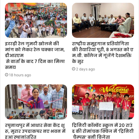
इटाढ़ी रेल गुमटी खोलने की
राष्ट्रीय समूहगान प्रतियोगिता
मांग को लेकर रेल चक्का जाम,
की तैयारियां पूरी, 8 अगस्त को ए
डीआरएम
म.वी. कॉलेज में गूंजेंगे देशभक्ति
से वार्ता के बाद 7 दिन का मिला
के सुर
समय
2 days ago
18 hours ago
रघुनाथपुर में आधार सेवा केंद्र शु
ट्रिनिटी कॉन्वेंट स्कूल में 20 राउं
रू, मुरार उपडाकघर नए भवन में
ड की रोमांचक क्विज में ‘ट्रिनिटी
हुआ स्थानांतरित
चैम्पस’ बनी विजेता