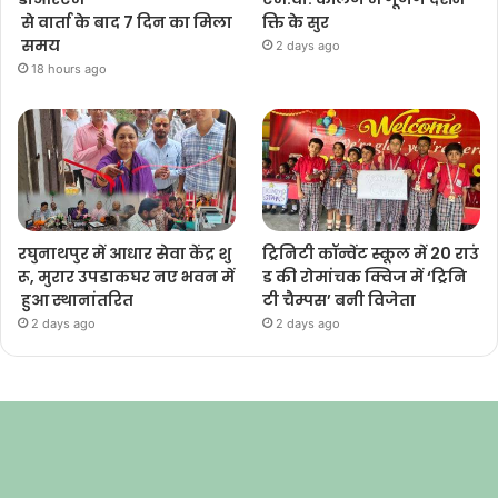
से वार्ता के बाद 7 दिन का मिला
क्ति के सुर
समय
2 days ago
18 hours ago
रघुनाथपुर में आधार सेवा केंद्र शु
ट्रिनिटी कॉन्वेंट स्कूल में 20 राउं
रू, मुरार उपडाकघर नए भवन में
ड की रोमांचक क्विज में ‘ट्रिनि
हुआ स्थानांतरित
टी चैम्पस’ बनी विजेता
2 days ago
2 days ago