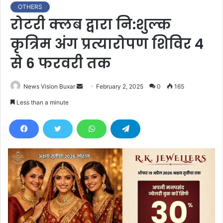
OTHERS
रोटरी क्लब द्वारा नि:शुल्क
कृत्रिम अंग प्रत्यारोपण शिविर 4
से 6 फरवरी तक
News Vision Buxar
S
February 2, 2025
0
165
e
Less than a minute
n
d
a
n
e
m
a
i
l