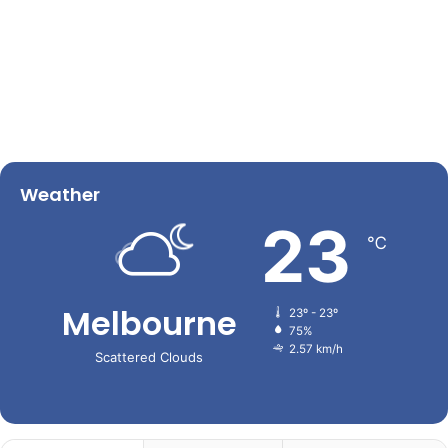
Weather
23
℃
Melbourne
23º - 23º
75%
2.57 km/h
Scattered Clouds