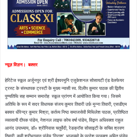
न्यूज़ विज़न। बक्सर
हेरिटेज स्कूल अर्जुनपुर एवं श्री ईश्वरमुनि एजुकेशनल सोसायटी एंड वेलफेयर
ट्रस्ट के संस्थापक ट्रस्टी के मुख्य न्यासी स्व. दिलीप कुमार पाठक की द्वितीय
पुण्यतिथि सह सम्मान समारोह स्कूल प्रांगण में आयोजित किया गया। जिसमे
अतिथि के रूप में सदर विधायक संजय कुमार तिवारी उर्फ़ मुन्ना तिवारी, एसडीएम
बक्सर धीरेन्द्र कुमार मिश्रा, कर्तव्य निष्ठ समाजसेवी मिथिलेश पाठक, प्रतिष्ठित
व्यवसायी दीपक पांडेय, नेशनल लाइफ कोच वर्षा पांडेय, विद्वान अधिवक्ता राहुल
आनंद उपाध्याय, डॉ० श्रीनिवास चतुर्वेदी, रेडक्रॉस सोसाइटी के सचिव श्रवण
तिवारी, कवी श्रीभगवान पांडेय ‘निराश’, भाजयूमो के प्रदेश प्रवक्ता अमित पांडेय