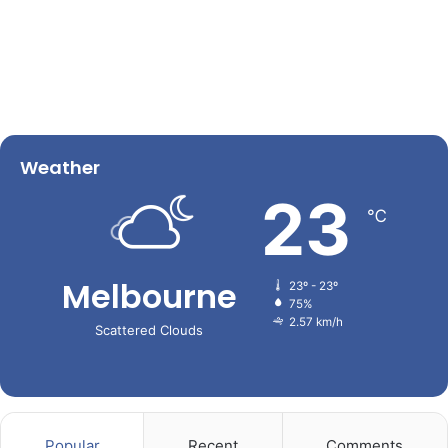
Weather
23
℃
Melbourne
23º - 23º
75%
2.57 km/h
Scattered Clouds
Popular
Recent
Comments