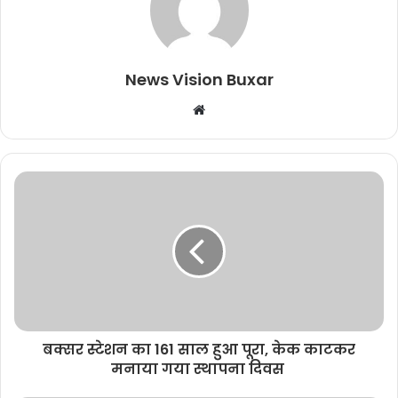
News Vision Buxar
W
e
b
s
i
t
e
बक्सर स्टेशन का 161 साल हुआ पूरा, केक काटकर
मनाया गया स्थापना दिवस