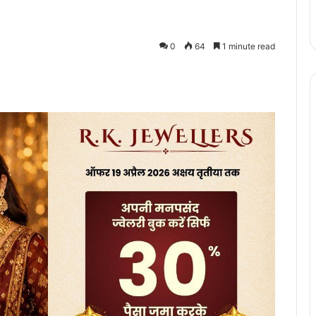
0
64
1 minute read