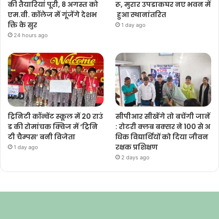
की तैयारियां पूरी, 8 अगस्त को
रू, मुरार उपडाकघर नए भवन में
एम.वी. कॉलेज में गूंजेंगे देशभ
हुआ स्थानांतरित
क्ति के सुर
1 day ago
24 hours ago
ट्रिनिटी कॉन्वेंट स्कूल में 20 राउं
सीपीआर सीखेंगे तो बचेंगी जानें
ड की रोमांचक क्विज में ‘ट्रिनि
: रोटरी क्लब बक्सर ने 100 से अ
टी चैम्पस’ बनी विजेता
धिक विद्यार्थियों को दिया जीवन
रक्षक प्रशिक्षण
1 day ago
2 days ago