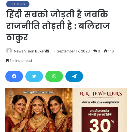
OTHERS
हिंदी सबको जोड़ती है जबकि
राजनीति तोड़ती है : बलिराज
ठाकुर
News Vision Buxar
S
September 17, 2023
0
116
e
1 minute read
n
d
a
n
e
m
a
i
l