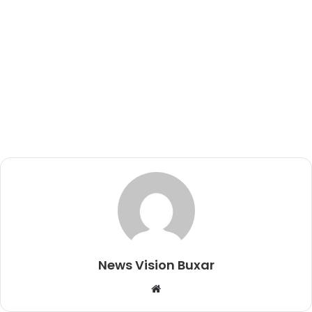
News Vision Buxar
W
e