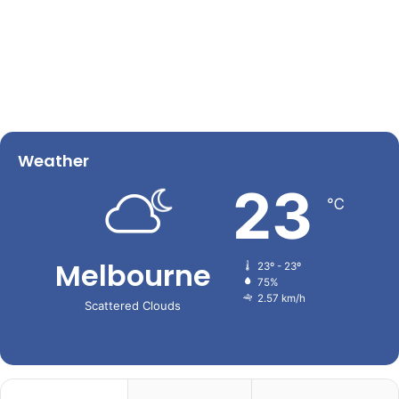
Weather
23
℃
Melbourne
23º - 23º
75%
2.57 km/h
Scattered Clouds