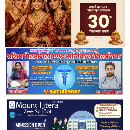
a
i
l