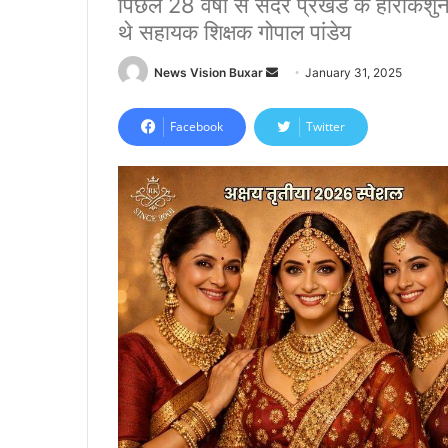
पिछले 28 वर्षों से सदर प्रखंड के हरिकिशुन
थे सहायक शिक्षक गोपाल पांडेय
News Vision Buxar
S
January 31, 2025
e
n
Facebook
Twitter
d
a
n
e
m
a
i
l