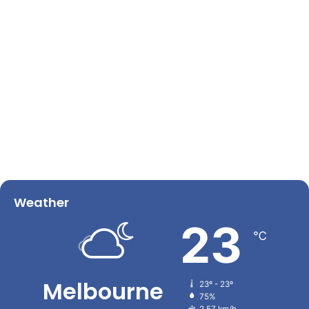
Weather
23
℃
Melbourne
23º - 23º
75%
2.57 km/h