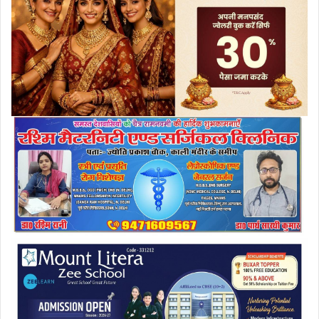
a
i
l