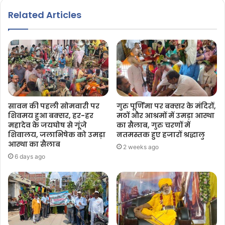
Related Articles
सावन की पहली सोमवारी पर
गुरु पूर्णिमा पर बक्सर के मंदिरों,
शिवमय हुआ बक्सर, हर-हर
मठों और आश्रमों में उमड़ा आस्था
महादेव के जयघोष से गूंजे
का सैलाब, गुरु चरणों में
शिवालय, जलाभिषेक को उमड़ा
नतमस्तक हुए हजारों श्रद्धालु
आस्था का सैलाब
2 weeks ago
6 days ago