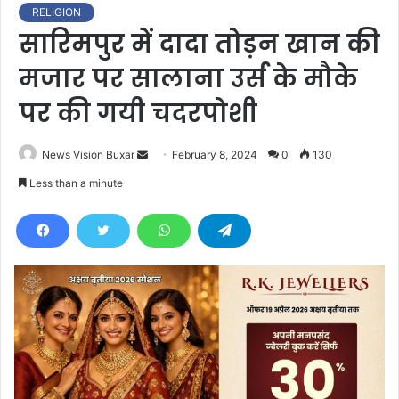
RELIGION
सारिमपुर में दादा तोड़न खान की
मजार पर सालाना उर्स के मौके
पर की गयी चदरपोशी
News Vision Buxar
S
February 8, 2024
0
130
e
Less than a minute
n
d
a
n
e
m
a
i
l