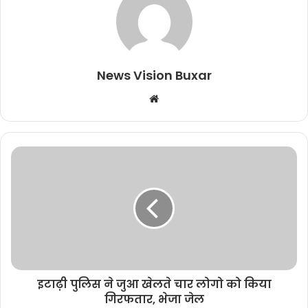
News Vision Buxar
W
e
b
s
i
t
e
इटाढ़ी पुलिस ने जुआ खेलते चार लोगो को किया
गिरफतार, भेजा जेल