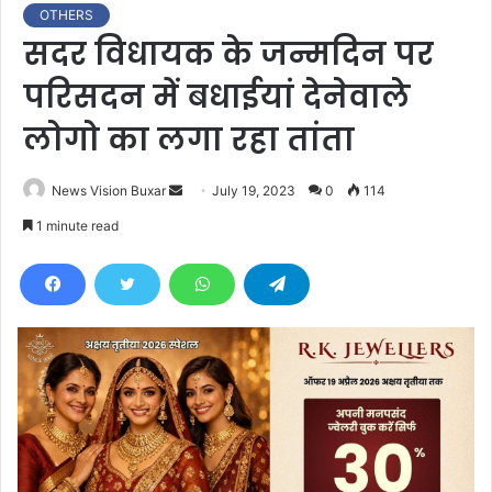
OTHERS
सदर विधायक के जन्मदिन पर
परिसदन में बधाईयां देनेवाले
लोगो का लगा रहा तांता
News Vision Buxar
S
July 19, 2023
0
114
e
1 minute read
n
d
a
n
e
m
a
i
l