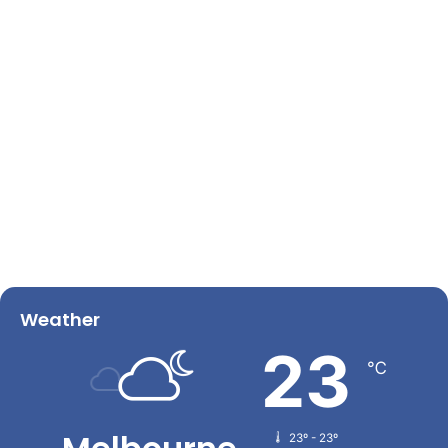
Weather
23
℃
23º - 23º