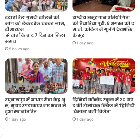
इटाढ़ी रेल गुमटी खोलने की
राष्ट्रीय समूहगान प्रतियोगिता
मांग को लेकर रेल चक्का जाम,
की तैयारियां पूरी, 8 अगस्त को ए
डीआरएम
म.वी. कॉलेज में गूंजेंगे देशभक्ति
से वार्ता के बाद 7 दिन का मिला
के सुर
समय
1 day ago
5 hours ago
रघुनाथपुर में आधार सेवा केंद्र शु
ट्रिनिटी कॉन्वेंट स्कूल में 20 राउं
रू, मुरार उपडाकघर नए भवन में
ड की रोमांचक क्विज में ‘ट्रिनिटी
हुआ स्थानांतरित
चैम्पस’ बनी विजेता
1 day ago
1 day ago