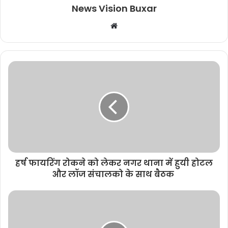
News Vision Buxar
W
e
b
s
i
t
e
हर्ष फायरिंग रोकने को लेकर नगर थाना में हुयी होटल
और लॉज संचालको के साथ बैठक