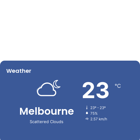
Weather
23
℃
Melbourne
23º - 23º
75%
2.57 km/h
Scattered Clouds