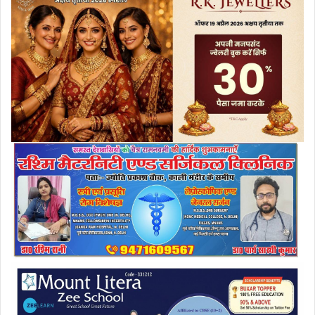
e
m
a
i
l