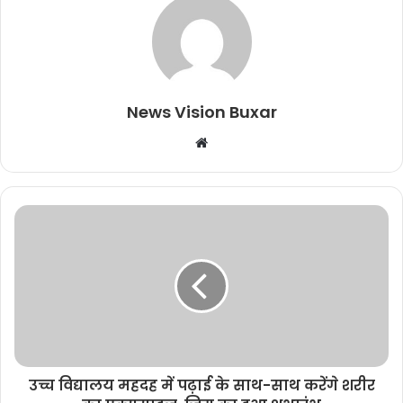
News Vision Buxar
W
e
b
s
i
t
e
उच्च विद्यालय महदह में पढ़ाई के साथ-साथ करेंगे शरीर