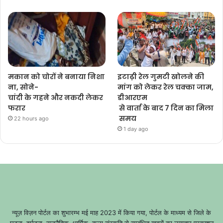
मकान को चोरों ने बनाया निशा
इटाढ़ी रेल गुमटी खोलने की
ना, सोने-
मांग को लेकर रेल चक्का जाम,
चांदी के गहने और नकदी लेकर
डीआरएम
फरार
से वार्ता के बाद 7 दिन का मिला
समय
22 hours ago
1 day ago
न्यूज़ विज़न पोर्टल का शुभारम्भ मई माह 2023 में किया गया, पोर्टल के माध्यम से जिले के
घटना, दुर्घटना, राजनैतिक, धार्मिक, कला संस्कृति से सम्बंधित खबरों का लगातार प्रकाशन