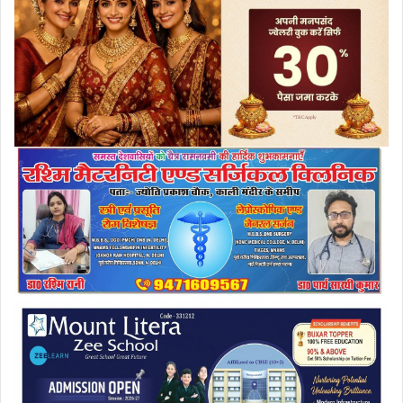
a
i
l