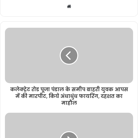
W
e
b
s
i
t
e
कलेक्ट्रेट रोड पूजा पंडाल के समीप बाहरी युवक आपस
में की मारपीट, किये अंधाधुंध फायरिंग, दहशत का
माहौल