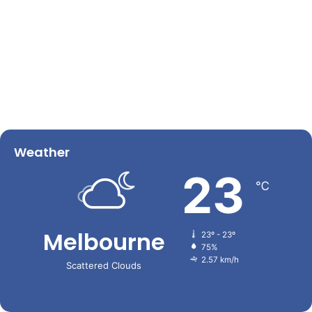
Weather
23
℃
Melbourne
23º - 23º
75%
2.57 km/h
Scattered Clouds