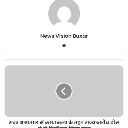
News Vision Buxar
W
e
b
s
i
t
e
सदर अस्पताल में कायाकल्प के तहत राज्यस्तरीय टीम