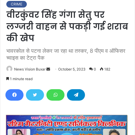
CRIME
वीरकुंवर सिंह गंगा सेतु पर
लग्जरी वाहन से पकड़ी गई शराब
की खेप
भावरकोल से पटना लेकर जा रहा था तस्कर, 8 पीएम व ऑफिसर
च्वाइस का टेट्रा पैक
News Vision Buxar
S
October 5, 2023
0
182
e
1 minute read
n
d
a
n
e
m
a
i