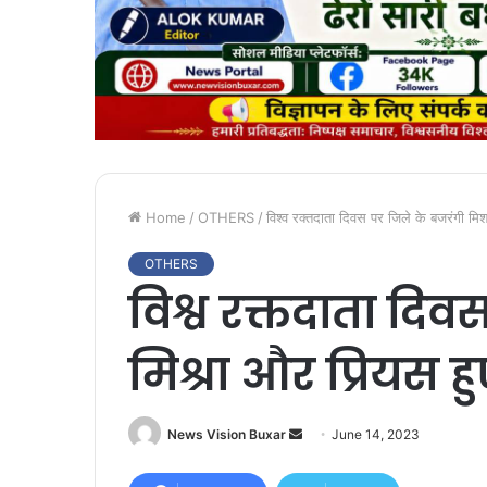
Home
/
OTHERS
/
विश्व रक्तदाता दिवस पर जिले के बजरंगी मिश
OTHERS
विश्व रक्तदाता दि
मिश्रा और प्रियस 
News Vision Buxar
S
June 14, 2023
e
n