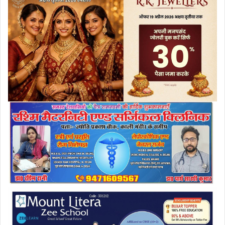
e
m
a
i
l