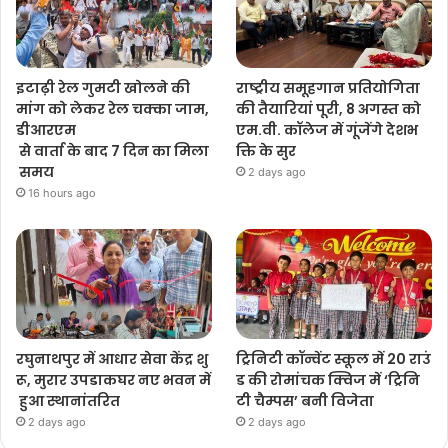
इटाढ़ी रेल गुमटी खोलने की
राष्ट्रीय समूहगान प्रतियोगिता
मांग को लेकर रेल चक्का जाम,
की तैयारियां पूरी, 8 अगस्त को
डीआरएम
एम.वी. कॉलेज में गूंजेंगे देशभ
से वार्ता के बाद 7 दिन का मिला
क्ति के सुर
समय
2 days ago
16 hours ago
रघुनाथपुर में आधार सेवा केंद्र शु
ट्रिनिटी कॉन्वेंट स्कूल में 20 राउं
रू, मुरार उपडाकघर नए भवन में
ड की रोमांचक क्विज में ‘ट्रिनि
हुआ स्थानांतरित
टी चैम्पस’ बनी विजेता
2 days ago
2 days ago