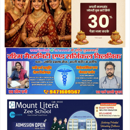
a
i
l