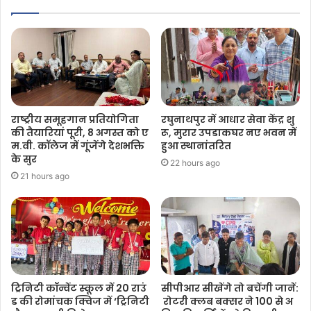
राष्ट्रीय समूहगान प्रतियोगिता
रघुनाथपुर में आधार सेवा केंद्र शु
की तैयारियां पूरी, 8 अगस्त को ए
रू, मुरार उपडाकघर नए भवन में
म.वी. कॉलेज में गूंजेंगे देशभक्ति
हुआ स्थानांतरित
के सुर
22 hours ago
21 hours ago
ट्रिनिटी कॉन्वेंट स्कूल में 20 राउं
सीपीआर सीखेंगे तो बचेंगी जानें:
ड की रोमांचक क्विज में ‘ट्रिनिटी
रोटरी क्लब बक्सर ने 100 से अ