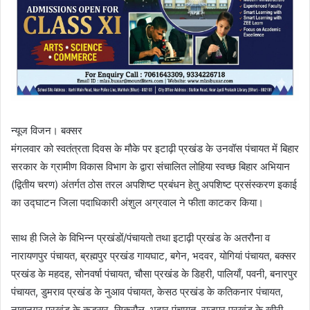
न्यूज विजन। बक्सर
मंगलवार को स्वतंत्रता दिवस के मौके पर इटाढ़ी प्रखंड के उनवॉस पंचायत में बिहार
सरकार के ग्रामीण विकास विभाग के द्वारा संचालित लोहिया स्वच्छ बिहार अभियान
(द्वितीय चरण) अंतर्गत ठोस तरल अपशिष्ट प्रबंधन हेतु अपशिष्ट प्रसंस्करण इकाई
का उद्घाटन जिला पदाधिकारी अंशुल अग्रवाल ने फीता काटकर किया।
साथ ही जिले के विभिन्न प्रखंडों/पंचायतो तथा इटाढ़ी प्रखंड के अतरौना व
नारायणपुर पंचायत, ब्रह्मपुर प्रखंड गायघाट, बगेन, भदवर, योगियां पंचायत, बक्सर
प्रखंड के महदह, सोनवर्षा पंचायत, चौसा प्रखंड के डिहरी, पालियाँ, पवनी, बनारपुर
पंचायत, डुमराव प्रखंड के नुआव पंचायत, केसठ प्रखंड के कतिकनार पंचायत,
नावानगर प्रखंड के कड़सर, सिकरौल, भदार पंचायत, राजपुर प्रखंड के खीरी,