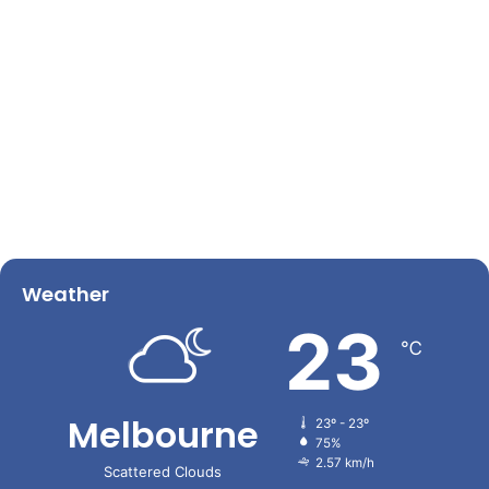
Weather
23
℃
Melbourne
23º - 23º
75%
2.57 km/h
Scattered Clouds