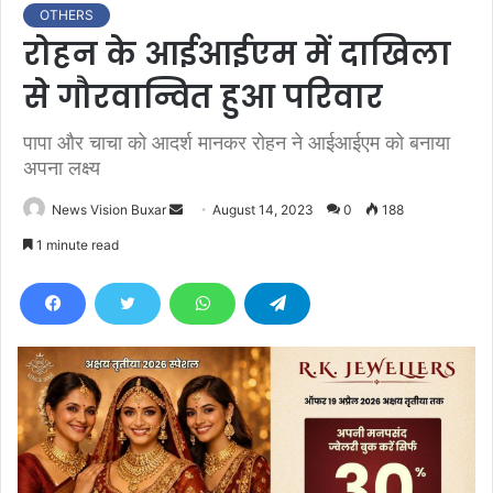
OTHERS
रोहन के आईआईएम में दाखिला
से गौरवान्वित हुआ परिवार
पापा और चाचा को आदर्श मानकर रोहन ने आईआईएम को बनाया
अपना लक्ष्य
News Vision Buxar
S
August 14, 2023
0
188
e
1 minute read
n
d
a
n
e
m
a
i
l