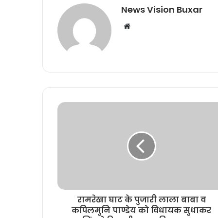
News Vision Buxar
W
e
b
s
i
t
e
रामरेखा घाट के पुजारी लाला बाबा व
कपिलमुनि पाण्डेय को विधायक सुधाकर