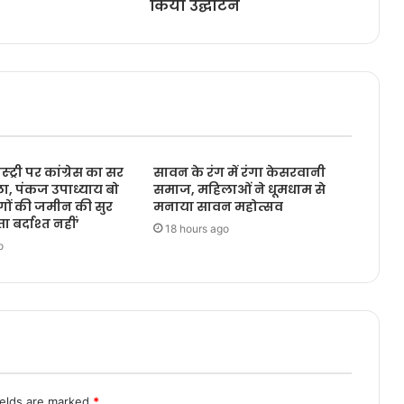
किया उद्घाटन
्ट्री पर कांग्रेस का सर
सावन के रंग में रंगा केसरवानी
ा, पंकज उपाध्याय बो
समाज, महिलाओं ने धूमधाम से
गों की जमीन की सुर
मनाया सावन महोत्सव
ा बर्दाश्त नहीं’
18 hours ago
o
ields are marked
*