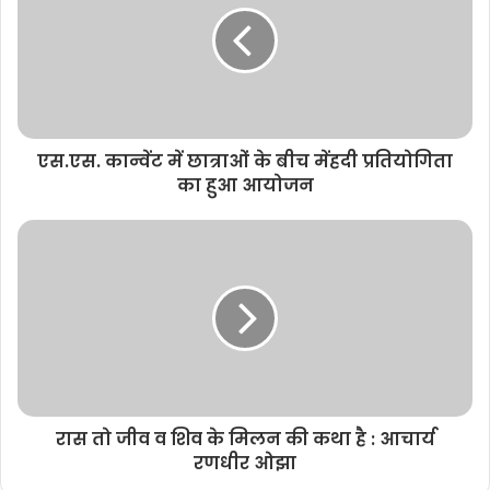
e
एस.एस. कान्वेंट में छात्राओं के बीच मेंहदी प्रतियोगिता
का हुआ आयोजन
रास तो जीव व शिव के मिलन की कथा है : आचार्य
रणधीर ओझा