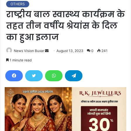
OTHERS
राष्ट्रीय बाल स्वास्थ्य कार्यक्रम के
तहत तीन वर्षीय श्रेयांस के दिल
का हुआ इलाज
News Vision Buxar
S
August 13, 2023
0
241
e
1 minute read
n
d
a
n
e
m
a
i
l