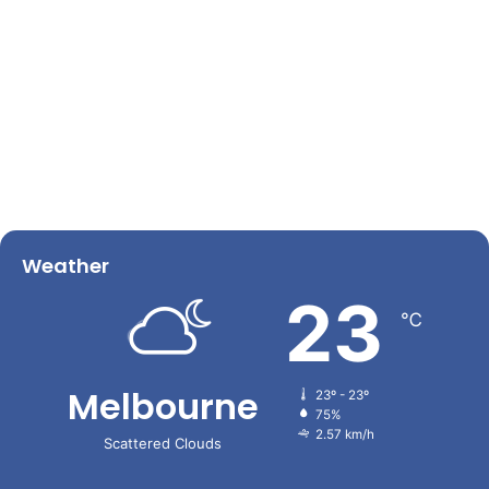
Weather
23
℃
Melbourne
23º - 23º
75%
2.57 km/h
Scattered Clouds