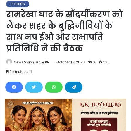
OTHERS
रामरेखा घाट के सौंदर्यीकरण को
लेकर शहर के बुद्धिजीवियों के
साथ नप ईओ और सभापति
प्रतिनिधि ने की बैठक
News Vision Buxar
S
October 18, 2023
0
151
e
1 minute read
n
d
a
n
e
m
a
i