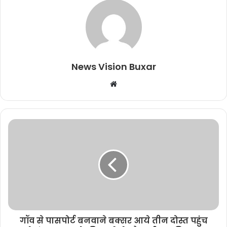
News Vision Buxar
W
e
b
s
i
t
e
गॉव से पासपोर्ट बनवाने बक्सर आये तीन दोस्त पहुंच