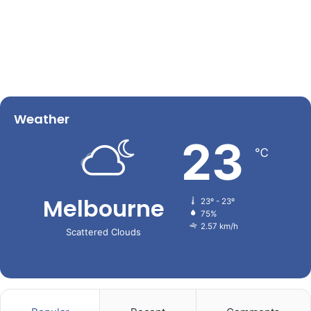
Weather
23
℃
Melbourne
23º - 23º
75%
2.57 km/h
Scattered Clouds