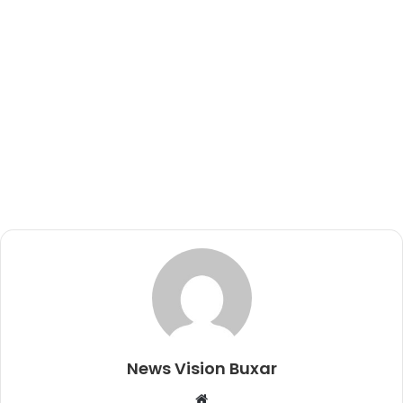
News Vision Buxar
W