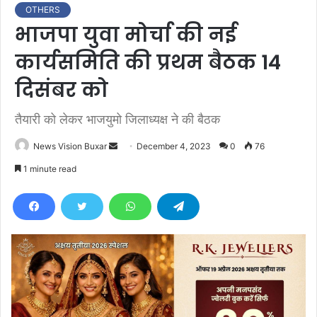
OTHERS
भाजपा युवा मोर्चा की नई
कार्यसमिति की प्रथम बैठक 14
दिसंबर को
तैयारी को लेकर भाजयुमो जिलाध्यक्ष ने की बैठक
News Vision Buxar
S
December 4, 2023
0
76
e
1 minute read
n
d
a
n
e
m
a
i
l