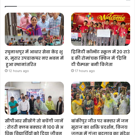
रघुनाथपुर में आधार सेवा केंद्र शु
ट्रिनिटी कॉन्वेंट स्कूल में 20 राउं
रू, मुरार उपडाकघर नए भवन में
ड की रोमांचक क्विज में ‘ट्रिनि
हुआ स्थानांतरित
टी चैम्पस’ बनी विजेता
12 hours ago
17 hours ago
सीपीआर सीखेंगे तो बचेंगी जानें
बांकीपुर जीत पर बक्सर में जन
: रोटरी क्लब बक्सर ने 100 से अ
सुराज का शक्ति प्रदर्शन, विजय
धिक विद्यार्थियों को दिया जीवन
जुलूस में गूंजा बदलाव का संदेश