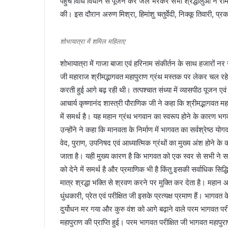
पहुंच विधि विधान से पूजन कर जल भरकर सभी श्रद्धालुओं ने रामे
की। इस दौरान अरुण मिश्रा, हिमांशु चतुर्वेदी, निक्कू तिवारी, प्
शोभायात्रा में शमिल महिलाए
शोभायात्रा में गाजा बाजा एवं हरिनाम संकीर्तन के साथ हजारों नर
जी महाराज श्रीमद्भागवत महापुराण ग्रंथ मस्तक पर लेकर चल रहे थ
करती हुई आगे बढ़ रही थी। तत्पश्चात संध्या में व्यासपीठ पूजन एव
आचार्य कृष्णानंद शास्त्री पौराणिक जी ने कहा कि श्रीमद्भागवत म
में समर्थ है। यह महान ग्रंथ भगवान का स्वरूप होने के कारण भगव
उन्होंने ने कहा कि मानवता के निर्माण में भागवत का सर्वश्रेष्ठ 
वेद, पुराण, उपनिषद एवं आध्यात्मिक ग्रंथों का मुख्य अंश होने क
जाता है। यही मुख्य कारण है कि भागवत को एक स्वर से सभी ने सर्व
को देने में समर्थ है और प्रमाणिक भी है किंतु इसकी सर्वाधिक सिद्ध
मात्र श्रद्धा भक्ति से श्रवण करने पर मुक्ति कर देता है। महान आश्च
धुंधकारी, प्रेत एवं परीक्षित जी इसके प्रत्यक्ष प्रमाण हैं। भाग
दुर्योधन मर गया और कुरु वंश को आगे बढ़ाने वाले परम भागवत परीक
महापुराण की प्राप्ति हुई। परम भागवत परीक्षित जी भागवत महापुरा