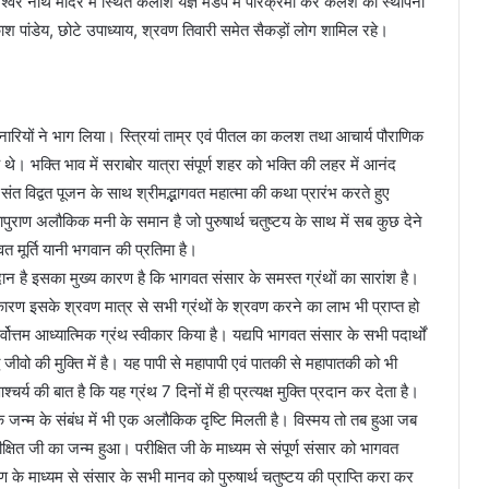
श्वर नाथ मंदिर में स्थित कैलाश यज्ञ मंडप में परिक्रमा कर कलश की स्थापना
रकाश पांडेय, छोटे उपाध्याय, श्रवण तिवारी समेत सैकड़ों लोग शामिल रहे।
 नारियों ने भाग लिया। स्त्रियां ताम्र एवं पीतल का कलश तथा आचार्य पौराणिक
े। भक्ति भाव में सराबोर यात्रा संपूर्ण शहर को भक्ति की लहर में आनंद
ं संत विद्वत पूजन के साथ श्रीमद्भागवत महात्मा की कथा प्रारंभ करते हुए
हापुराण अलौकिक मनी के समान है जो पुरुषार्थ चतुष्टय के साथ में सब कुछ देने
त मूर्ति यानी भगवान की प्रतिमा है।
योगदान है इसका मुख्य कारण है कि भागवत संसार के समस्त ग्रंथों का सारांश है।
े कारण इसके श्रवण मात्र से सभी ग्रंथों के श्रवण करने का लाभ भी प्राप्त हो
ोत्तम आध्यात्मिक ग्रंथ स्वीकार किया है। यद्यपि भागवत संसार के सभी पदार्थों
ि जीवो की मुक्ति में है। यह पापी से महापापी एवं पातकी से महापातकी को भी
र्य की बात है कि यह ग्रंथ 7 दिनों में ही प्रत्यक्ष मुक्ति प्रदान कर देता है।
वत के जन्म के संबंध में भी एक अलौकिक दृष्टि मिलती है। विस्मय तो तब हुआ जब
्षित जी का जन्म हुआ। परीक्षित जी के माध्यम से संपूर्ण संसार को भागवत
ण के माध्यम से संसार के सभी मानव को पुरुषार्थ चतुष्टय की प्राप्ति करा कर