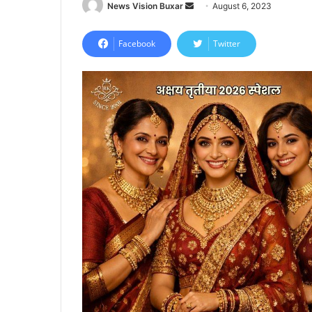
News Vision Buxar
S
August 6, 2023
e
n
Facebook
Twitter
d
a
n
e
m
a
i
l