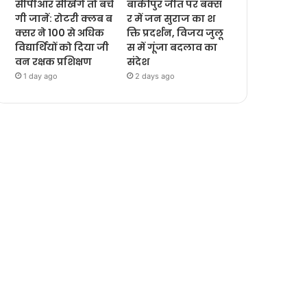
सीपीआर सीखेंगे तो बचें
बांकीपुर जीत पर बक्स
गी जानें: रोटरी क्लब ब
र में जन सुराज का श
क्सर ने 100 से अधिक
क्ति प्रदर्शन, विजय जुलू
विद्यार्थियों को दिया जी
स में गूंजा बदलाव का
वन रक्षक प्रशिक्षण
संदेश
1 day ago
2 days ago