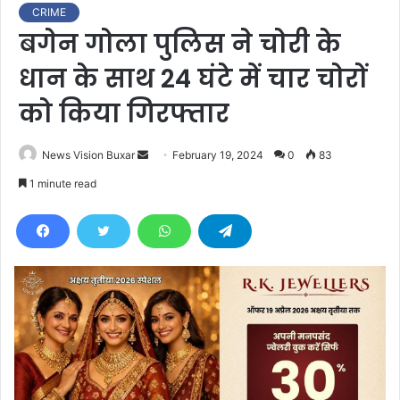
CRIME
बगेन गोला पुलिस ने चोरी के
धान के साथ 24 घंटे में चार चोरों
को किया गिरफ्तार
News Vision Buxar
S
February 19, 2024
0
83
e
1 minute read
n
d
a
n
e
m
a
i
l