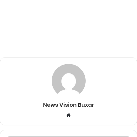
News Vision Buxar
W
e
b