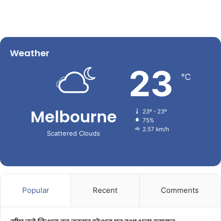
Weather
23
℃
Melbourne
23º - 23º
75%
2.57 km/h
Scattered Clouds
Popular
Recent
Comments