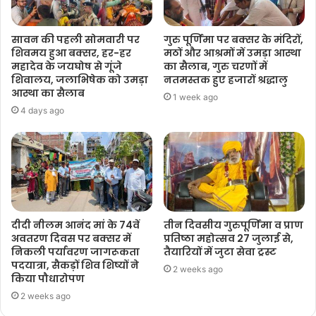
सावन की पहली सोमवारी पर
गुरु पूर्णिमा पर बक्सर के मंदिरों,
शिवमय हुआ बक्सर, हर-हर
मठों और आश्रमों में उमड़ा आस्था
महादेव के जयघोष से गूंजे
का सैलाब, गुरु चरणों में
शिवालय, जलाभिषेक को उमड़ा
नतमस्तक हुए हजारों श्रद्धालु
आस्था का सैलाब
1 week ago
4 days ago
दीदी नीलम आनंद मां के 74वें
तीन दिवसीय गुरुपूर्णिमा व प्राण
अवतरण दिवस पर बक्सर में
प्रतिष्ठा महोत्सव 27 जुलाई से,
निकली पर्यावरण जागरूकता
तैयारियों में जुटा सेवा ट्रस्ट
पदयात्रा, सैकड़ों शिव शिष्यों ने
2 weeks ago
किया पौधारोपण
2 weeks ago