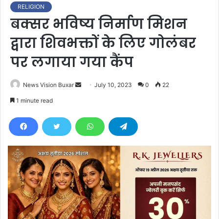
RELIGION
बक्सर भविष्य निर्माण मिशन
द्वारा शिवभक्तों के लिए गोलंबर
पर लगाया गया कैंप
News Vision Buxar
S
July 10, 2023
0
22
e
1 minute read
n
d
a
n
e
m
a
i
l